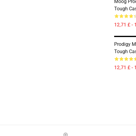
Moog Prod
Tough Ca
12,71 £ - 
Prodigy 
Tough Ca
12,71 £ - 
Footer