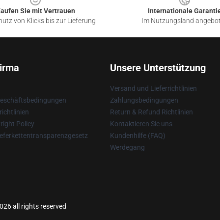
aufen Sie mit Vertrauen
Internationale Garanti
utz von Klicks bis zur Lieferung
Im Nutzungsland angebo
irma
Unsere Unterstützung
Versand und Lieferrichtlinien
Geschäftsbedingungen
Zahlungsbedingungen
ichtlinien
Return & Refund Richtlinien
ight Policy
Kontaktieren Sie uns
eferkettentransparenzgesetz
Kundenhilfe (FAQ)
Werdegang
26 all rights reserved