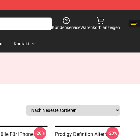
Kundenservice
Warenkorb anzeigen
og
Kontakt
-20%
-20%
ülle Für IPhone
Prodigy Defintion Alternate