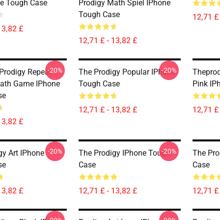
e Tough Case
Prodigy Math Spiel IPhone
Tough Case
12,71 £ 
13,82 £
12,71 £ - 13,82 £
-20%
-20%
 Prodigy Repeat
The Prodigy Popular IPhone
Theprod
Math Game IPhone
Tough Case
Pink IP
se
12,71 £ - 13,82 £
12,71 £ 
13,82 £
-20%
-20%
gy Art IPhone
The Prodigy IPhone Tough
The Pro
se
Case
Case
13,82 £
12,71 £ - 13,82 £
12,71 £ 