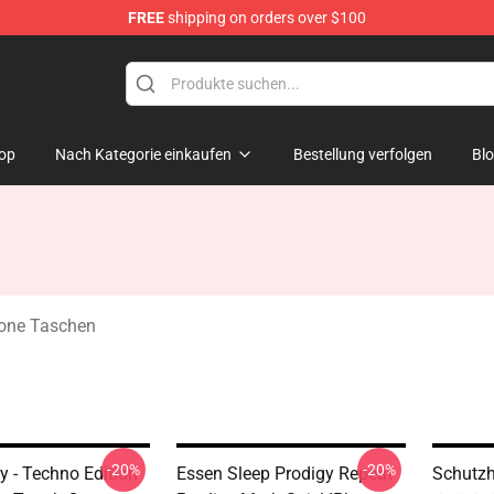
FREE
shipping on orders over $100
Shop
op
Nach Kategorie einkaufen
Bestellung verfolgen
Bl
hone Taschen
-20%
-20%
y - Techno Edition
Essen Sleep Prodigy Repeat
Schutzh