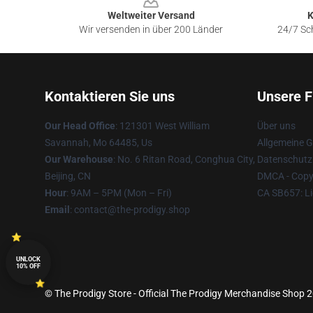
Weltweiter Versand
K
Wir versenden in über 200 Länder
24/7 Sch
Kontaktieren Sie uns
Unsere F
Our Head Office
: 121301 West William
Über uns
Savannah, Mo 64485, Us
Allgemeine 
Our Warehouse
: No. 6 Ritan Road, Conghua City,
Datenschutzr
Beijing, CN
DMCA - Copyr
Hour
: 9AM – 5PM (Mon – Fri)
CA SB657: Li
Email
: contact@the-prodigy.shop
UNLOCK
10% OFF
© The Prodigy Store - Official The Prodigy Merchandise Shop 20