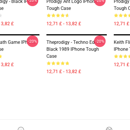
-20%
-20%
igy - Black IPhone
Prodigy Ant Logo IPhone
Prodigy
se
Tough Case
Tough 
13,82 £
12,71 £ - 13,82 £
12,71 £ 
-20%
-20%
Math Game IPhone
Theprodigy - Techno Edition
Keith Fl
se
Black 1989 IPhone Tough
IPhone
Case
13,82 £
12,71 £ 
12,71 £ - 13,82 £