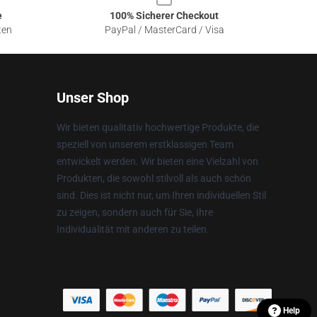
e
100% Sicherer Checkout
ten
PayPal / MasterCard / Visa
Unser Shop
Wir bieten qualitativ hochwertige Produkte, die
speziell von unserem erstklassigen Team
entwickelt werden. Wir bieten eine Vielzahl von
Produkten, die sowohl stilvoll als auch schön
sind. Dies ist nicht nur, um Ihren individuellen Stil
zu zeigen, sondern auch für Sie, Ihre
Individualität mit anderen zu teilen.
Help