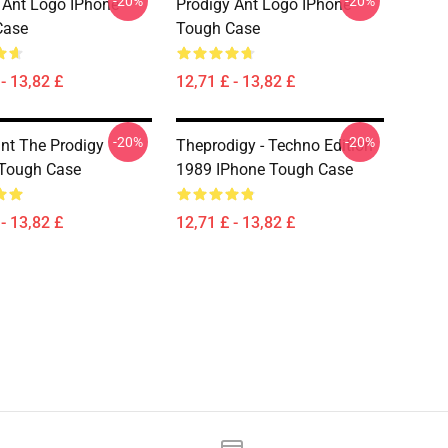
-20%
-20%
 Ant Logo IPhone
Prodigy Ant Logo IPhone
Case
Tough Case
- 13,82 £
12,71 £ - 13,82 £
-20%
-20%
int The Prodigy
Theprodigy - Techno Edition
 Tough Case
1989 IPhone Tough Case
- 13,82 £
12,71 £ - 13,82 £