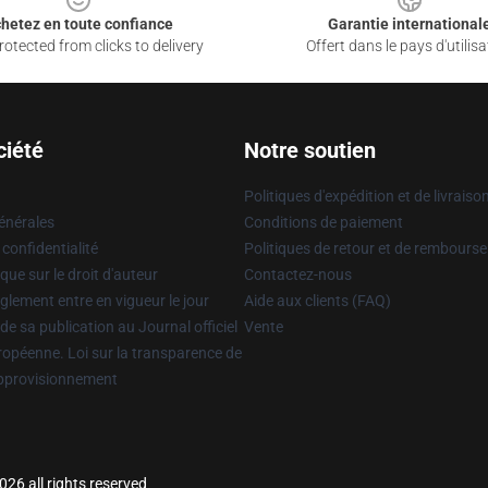
hetez en toute confiance
Garantie international
otected from clicks to delivery
Offert dans le pays d'utilisa
ciété
Notre soutien
Politiques d'expédition et de livraiso
énérales
Conditions de paiement
 confidentialité
Politiques de retour et de rembours
que sur le droit d'auteur
Contactez-nous
glement entre en vigueur le jour
Aide aux clients (FAQ)
 de sa publication au Journal officiel
Vente
uropéenne. Loi sur la transparence de
approvisionnement
26 all rights reserved