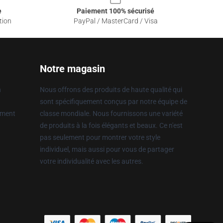
e
Paiement 100% sécurisé
tion
PayPal / MasterCard / Visa
Notre magasin
n
Nous offrons des produits de haute qualité qui
sont spécifiquement conçus par notre équipe de
ement
classe mondiale. Nous fournissons une variété
de produits à la fois élégants et beaux. Ce n'est
pas seulement pour montrer votre style
individuel, mais aussi pour vous de partager
votre individualité avec les autres.