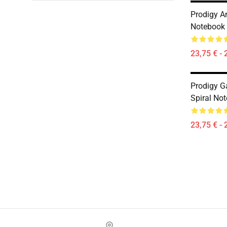
Prodigy A
Notebook
23,75 € - 
Prodigy G
Spiral No
23,75 € - 
Footer