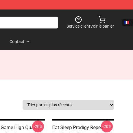
Service client
Voir le panier
Contact
-20%
-20%
 Game High Quality
Eat Sleep Prodigy Repeat