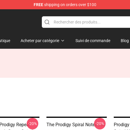
FREE
shipping on orders over $100
Shop
tique
Acheter par catégorie
Suivi de commande
Blog
-20%
-20%
 Prodigy Repeat
The Prodigy Spiral Notebook
Prodigy