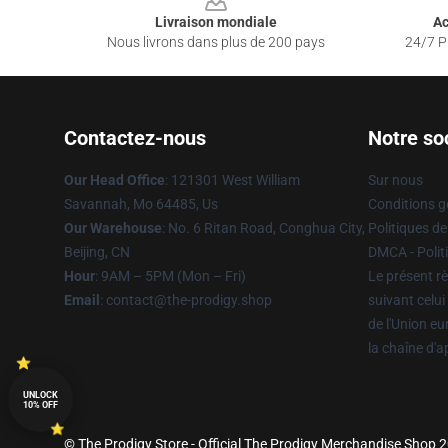
Livraison mondiale
Ac
Nous livrons dans plus de 200 pays
24/7 Pr
Contactez-nous
Notre so
Our Head Office
: 121301 West William
Sur nous
Savannah, Mo 64485, Us
Conditions g
Our Warehouse
: No. 6 Ritan Road, Conghua City,
Politiques de
Beijing, CN
DMCA - Politi
Hour
: 9AM – 5PM (Mon – Fri)
Le présent rè
Email
: contact@the-prodigy.shop
suivant celui
de l'Union e
la chaîne d'
UNLOCK
10% OFF
© The Prodigy Store - Official The Prodigy Merchandise Shop 20