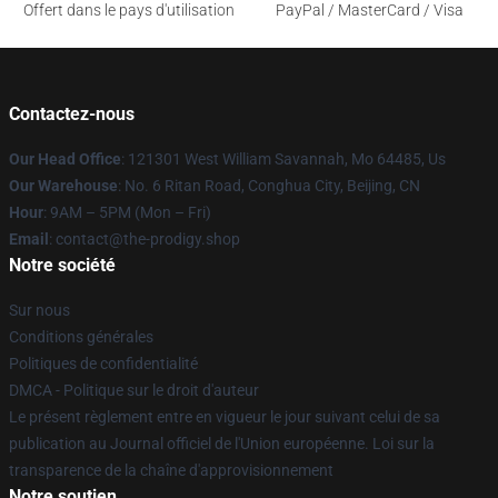
Offert dans le pays d'utilisation
PayPal / MasterCard / Visa
Contactez-nous
Our Head Office
: 121301 West William Savannah, Mo 64485, Us
Our Warehouse
: No. 6 Ritan Road, Conghua City, Beijing, CN
Hour
: 9AM – 5PM (Mon – Fri)
Email
: contact@the-prodigy.shop
Notre société
Sur nous
Conditions générales
Politiques de confidentialité
DMCA - Politique sur le droit d'auteur
Le présent règlement entre en vigueur le jour suivant celui de sa
publication au Journal officiel de l'Union européenne. Loi sur la
transparence de la chaîne d'approvisionnement
Notre soutien