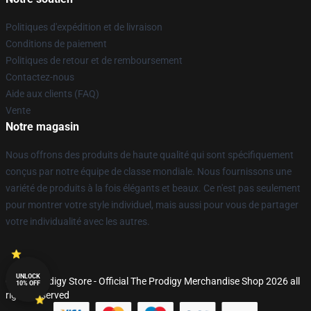
Politiques d'expédition et de livraison
Conditions de paiement
Politiques de retour et de remboursement
Contactez-nous
Aide aux clients (FAQ)
Vente
Notre magasin
Nous offrons des produits de haute qualité qui sont spécifiquement
conçus par notre équipe de classe mondiale. Nous fournissons une
variété de produits à la fois élégants et beaux. Ce n'est pas seulement
pour montrer votre style individuel, mais aussi pour vous de partager
votre individualité avec les autres.
UNLOCK
© The Prodigy Store - Official The Prodigy Merchandise Shop 2026 all
10% OFF
rights reserved