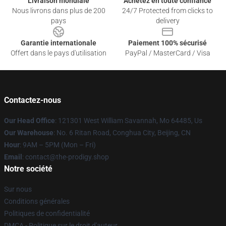
Livraison mondiale
Achetez en toute confiance
Nous livrons dans plus de 200
24/7 Protected from clicks to
pays
delivery
Garantie internationale
Paiement 100% sécurisé
Offert dans le pays d'utilisation
PayPal / MasterCard / Visa
Contactez-nous
Our Head Office
: 121301 West William Savannah, Mo 64485, Us
Our Warehouse
: No. 6 Ritan Road, Conghua City, Beijing, CN
Hour
: 9AM – 5PM (Mon – Fri)
Email
: contact@the-prodigy.shop
Notre société
Sur nous
Conditions générales
Politiques de confidentialité
DMCA - Politique sur le droit d'auteur