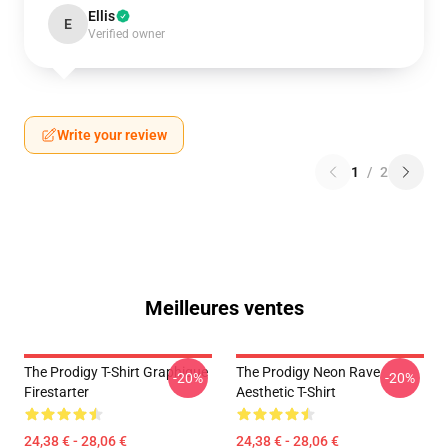
Ellis
E
Verified owner
Write your review
1
/
2
Meilleures ventes
The Prodigy T-Shirt Graphique
The Prodigy Neon Rave
-20%
-20%
Firestarter
Aesthetic T-Shirt
24,38 € - 28,06 €
24,38 € - 28,06 €