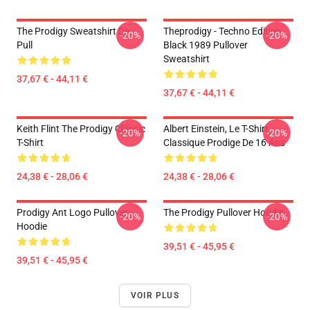
The Prodigy Sweatshirt De
Theprodigy - Techno Edition
-20%
-20%
Pull
Black 1989 Pullover
Sweatshirt
37,67 € - 44,11 €
37,67 € - 44,11 €
Keith Flint The Prodigy Classic
Albert Einstein, Le T-Shirt
-20%
-20%
T-Shirt
Classique Prodige De 16 Ans
24,38 € - 28,06 €
24,38 € - 28,06 €
Prodigy Ant Logo Pullover
The Prodigy Pullover Hoodie
-20%
-20%
Hoodie
39,51 € - 45,95 €
39,51 € - 45,95 €
VOIR PLUS