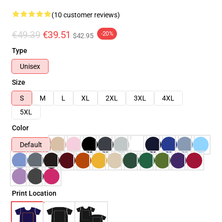
(10 customer reviews)
€49.39
€39.51
-20%
$42.95
Type
Unisex
Size
S
M
L
XL
2XL
3XL
4XL
5XL
Color
Default
Print Location