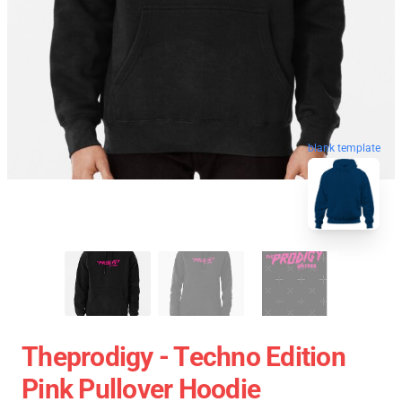
blank template
Theprodigy - Techno Edition
Pink Pullover Hoodie