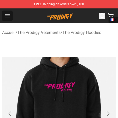
FREE
shipping on orders over $100
The Prodigy Store - Official The Prodigy Merchandise Sh
Open menu
Accueil
/
The Prodigy Vêtements
/
The Prodigy Hoodies