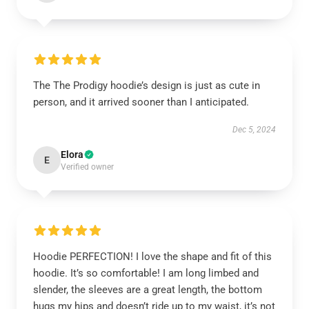
The The Prodigy hoodie’s design is just as cute in
person, and it arrived sooner than I anticipated.
Dec 5, 2024
Elora
E
Verified owner
Hoodie PERFECTION! I love the shape and fit of this
hoodie. It’s so comfortable! I am long limbed and
slender, the sleeves are a great length, the bottom
hugs my hips and doesn’t ride up to my waist, it’s not