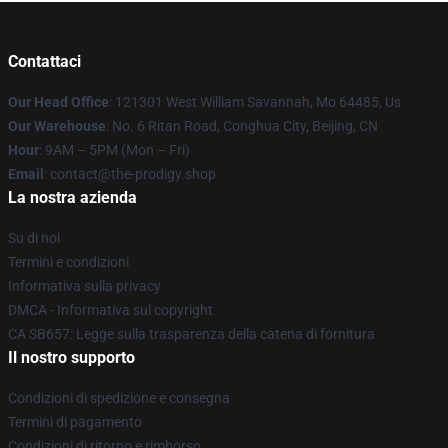
Contattaci
Our Head Office
: 121301 West William Savannah, Mo 64485, Us
Our Warehouse
: No. 6 Ritan Road, Conghua City, Beijing, CN
Hour
: 9AM – 5PM (Mon – Fri)
Email
: contact@the-prodigy.shop
La nostra azienda
Su di noi
Termini e condizioni
Informativa sulla privacy
DMCA - Informativa sul copyright
CA SB657: Legge sulla trasparenza della catena di fornitura
Il nostro supporto
Condizioni di spedizione e consegna
Termini di pagamento
Condizioni di ritorno e rimborso