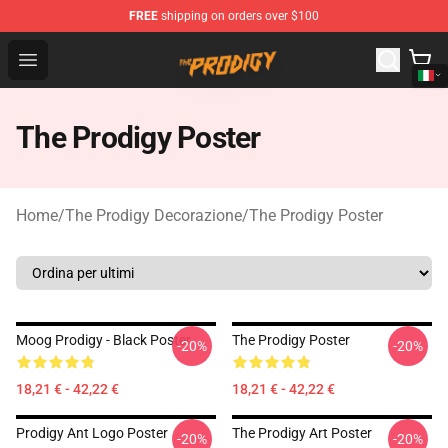
FREE
shipping on orders over $100
The Prodigy Store - Official The Prodigy Merchandise Sh
Open menu
The Prodigy Poster
Home
/
The Prodigy Decorazione
/
The Prodigy Poster
Moog Prodigy - Black Poster
The Prodigy Poster
-20%
-20%
18,21 € - 42,22 €
18,21 € - 42,22 €
Prodigy Ant Logo Poster
The Prodigy Art Poster
-20%
-20%