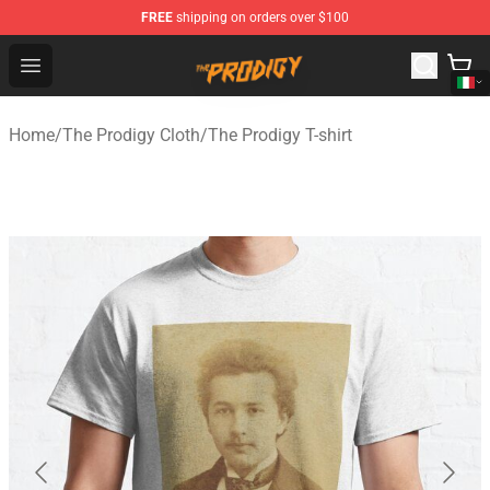
FREE
shipping on orders over $100
The Prodigy Store - Official The Prodigy Merchandise Sh
Open menu
Home
/
The Prodigy Cloth
/
The Prodigy T-shirt