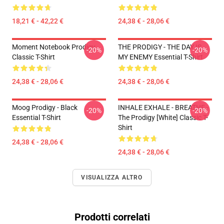
18,21 € - 42,22 €
24,38 € - 28,06 €
Moment Notebook Prodigy
THE PRODIGY - THE DAY IS
-20%
-20%
Classic T-Shirt
MY ENEMY Essential T-Shirt
24,38 € - 28,06 €
24,38 € - 28,06 €
Moog Prodigy - Black
INHALE EXHALE - BREATHE -
-20%
-20%
Essential T-Shirt
The Prodigy [White] Classic T-
Shirt
24,38 € - 28,06 €
24,38 € - 28,06 €
VISUALIZZA ALTRO
Prodotti correlati