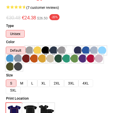
(7 customer reviews)
€30.48
€24.38
-20%
$26.50
Type
Unisex
Color
Default
Size
S
M
L
XL
2XL
3XL
4XL
5XL
Print Location