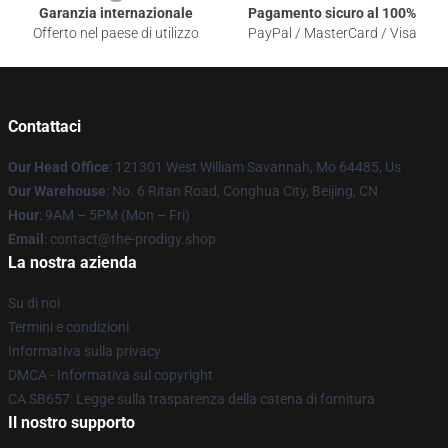
Garanzia internazionale
Pagamento sicuro al 100%
Offerto nel paese di utilizzo
PayPal / MasterCard / Visa
Contattaci
Our Head Office
: 121301 West William Savannah, Mo 64485, Us
Our Warehouse
: No. 6 Ritan Road, Conghua City, Beijing, CN
Hour
: 9AM – 5PM (Mon – Fri)
Email
: contact@the-prodigy.shop
La nostra azienda
Su di noi
Termini e condizioni
Informativa sulla privacy
DMCA - Informativa sul copyright
CA SB657: Legge sulla trasparenza della catena di fornitura
Il nostro supporto