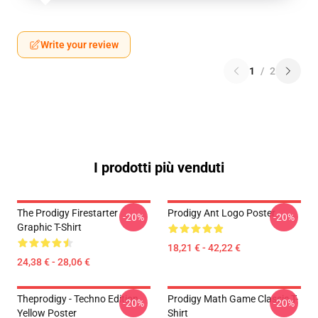
Write your review
1
/
2
I prodotti più venduti
The Prodigy Firestarter
Prodigy Ant Logo Poster
-20%
-20%
Graphic T-Shirt
18,21 € - 42,22 €
24,38 € - 28,06 €
Theprodigy - Techno Edition
Prodigy Math Game Classic T-
-20%
-20%
Yellow Poster
Shirt