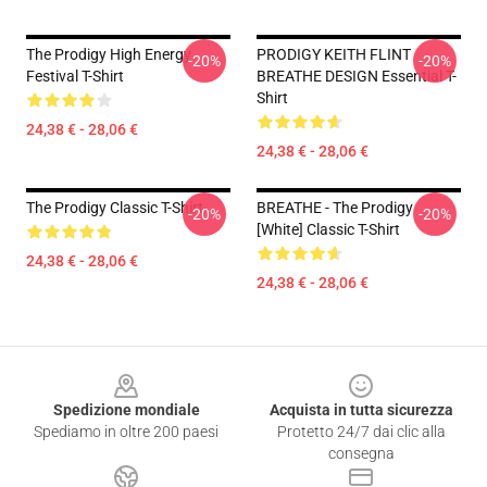
The Prodigy High Energy
PRODIGY KEITH FLINT
-20%
-20%
Festival T-Shirt
BREATHE DESIGN Essential T-
Shirt
24,38 € - 28,06 €
24,38 € - 28,06 €
The Prodigy Classic T-Shirt
BREATHE - The Prodigy
-20%
-20%
[White] Classic T-Shirt
24,38 € - 28,06 €
24,38 € - 28,06 €
Footer
Spedizione mondiale
Acquista in tutta sicurezza
Spediamo in oltre 200 paesi
Protetto 24/7 dai clic alla
consegna