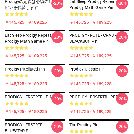
Prodigyの定義は必須のTシャツ
Eat Sleep Prodigy Repeat
-20%
-20%
ピンを代替します
Prodigy Math Game Pin
￥145,725 - ￥189,225
￥145,725 - ￥189,225
Eat Sleep Prodigy Repeat
PRODIGY - FOTL - CRAB -
-20%
-20%
Prodigy Math Game Pin
BLACKSUN Pin
￥145,725 - ￥189,225
￥145,725 - ￥189,225
Prodigy Pixellated Pin
Prodigy Classic Pin
-20%
-20%
￥145,725 - ￥189,225
￥145,725 - ￥189,225
PRODIGY - FRSTRTR - PINK Pin
PRODIGY - FRSTRTR - RED Pin
-20%
-20%
￥145,725 - ￥189,225
￥145,725 - ￥189,225
PRODIGY - FRSTRTR -
The Prodigy Pin
-20%
-20%
BLUESTAR Pin