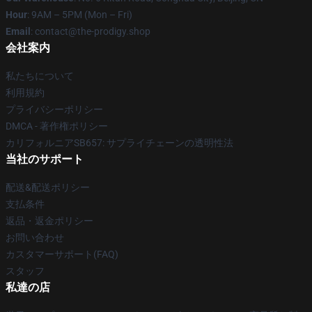
Hour
: 9AM – 5PM (Mon – Fri)
Email
: contact@the-prodigy.shop
会社案内
私たちについて
利用規約
プライバシーポリシー
DMCA - 著作権ポリシー
カリフォルニアSB657: サプライチェーンの透明性法
当社のサポート
配送&配送ポリシー
支払条件
返品・返金ポリシー
お問い合わせ
カスタマーサポート(FAQ)
スタッフ
私達の店