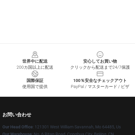
Footer
世界中に配送
安心してお買い物
200カ国以上に配送
クリックから配送まで24/7保護
国際保証
100％安全なチェックアウト
使用国で提供
PayPal / マスターカード / ビザ
お問い合わせ
Our Head Office
: 121301 West William Savannah, Mo 64485, Us
Our Warehouse
: No. 6 Ritan Road, Conghua City, Beijing, CN