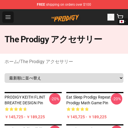
FREE
shipping on orders over $100
The Prodigy Store - Official The Prodigy Merchandise Sh
Open menu
The Prodigy アクセサリー
ホーム
/
The Prodigy アクセサリー
PRODIGY KEITH FLINT
Eat Sleep Prodigy Repeat
-20%
-20%
BREATHE DESIGN Pin
Prodigy Math Game Pin
￥145,725 - ￥189,225
￥145,725 - ￥189,225