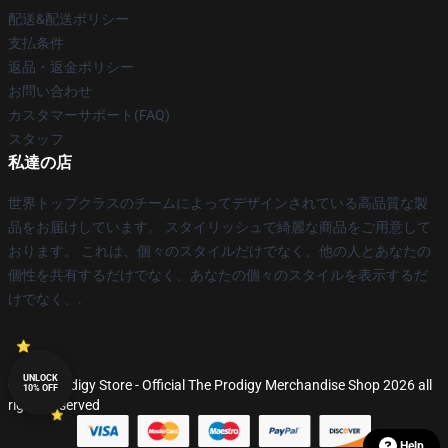
配送&配送ポリシー
支払条件
返品・返金ポリシー
お問い合わせ
カスタマーサポート(FAQ)
スタッフ
私達の店
世界トップクラスのチームによってデザインされている高品質な製
品をお届けしています。 スタイリッシュで綺麗な商品をご用意して
おります。 これは、個々のスタイルだけでなく、他の人とあなたの
個性を共有するだけでなく、あなたの個々のスタイルを表示するだ
けでなく、.
UNLOCK
© The Prodigy Store - Official The Prodigy Merchandise Shop 2026 all
10% OFF
rights reserved
Help