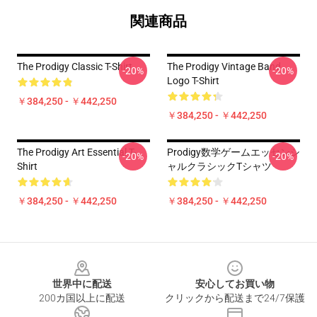
関連商品
The Prodigy Classic T-Shirt
The Prodigy Vintage Band
-20%
-20%
Logo T-Shirt
￥384,250 - ￥442,250
￥384,250 - ￥442,250
The Prodigy Art Essential T-
Prodigy数学ゲームエッセンシ
-20%
-20%
Shirt
ャルクラシックTシャツ
￥384,250 - ￥442,250
￥384,250 - ￥442,250
Footer
世界中に配送
安心してお買い物
200カ国以上に配送
クリックから配送まで24/7保護