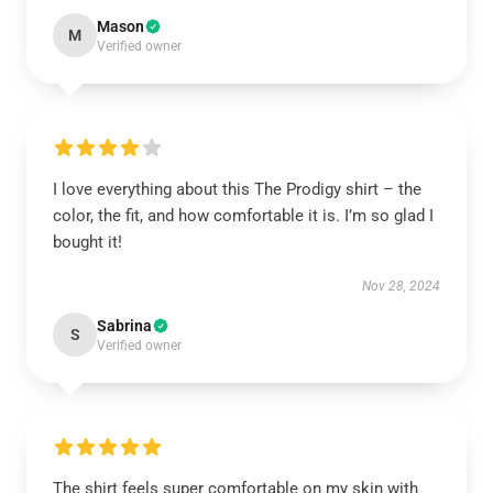
Mason
M
Verified owner
I love everything about this The Prodigy shirt – the
color, the fit, and how comfortable it is. I’m so glad I
bought it!
Nov 28, 2024
Sabrina
S
Verified owner
The shirt feels super comfortable on my skin with