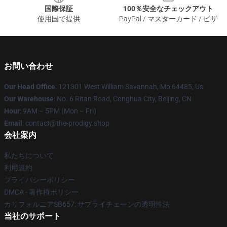
国際保証
100％安全なチェックアウト
使用国で提供
PayPal / マスターカード / ビザ
お問い合わせ
Our Head Office
: 121301 West William Savannah, Mo 64485, Us
Our Warehouse
: No. 6 Ritan Road, Conghua City, Beijing, CN
Hour
: 9AM – 5PM (Mon – Fri)
Email
: contact@the-prodigy.shop
会社案内
私たちについて
利用規約
プライバシーポリシー
DMCA - 著作権ポリシー
カリフォルニアSB657: サプライチェーンの透明性法
当社のサポート