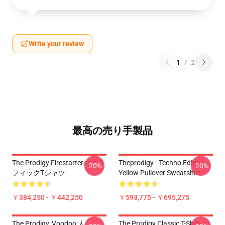
Write your review
1
/
2
最高の売り手製品
The Prodigy Firestarterのグラ
Theprodigy - Techno Edition
-20%
-20%
フィックTシャツ
Yellow Pullover Sweatshirt
￥384,250 - ￥442,250
￥593,775 - ￥695,275
The Prodigy, Voodoo 人
The Prodigy Classic T-Shirt