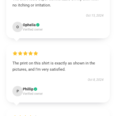
no itching or irritation.
Oct 15, 2024
Ophelia
O
Verified owner
The print on this shirt is exactly as shown in the
pictures, and I’m very satisfied.
Oct 8, 2024
Phillip
P
Verified owner