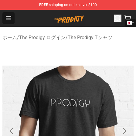
FREE
shipping on orders over $100
The Prodigy Store - Official The Prodigy Merchandise Sh
Open menu
ホーム
/
The Prodigy ログイン
/
The Prodigy Tシャツ