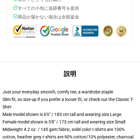
すべての小包に追跡番号を提供
商品が届かない場合は全額返金
説明
Just your everyday smooth, comfy tee, a wardrobe staple
Slim fit, so size up if you prefer a looser fit, or check out the Classic T-
Shirt
Male model shown is 6'0" / 183 cm tall and wearing size Large
Female model shown is 5'8" / 173 cm tall and wearing size Small
Midweight 4.2 oz. / 145 gsm fabric, solid color t-shirts are 100%
cotton, heather grey t-shirts are 90% cotton/10% polyester, charcoal