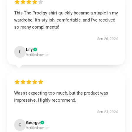
This The Prodigy shirt quickly became a staple in my
wardrobe. It’s stylish, comfortable, and I’ve received
so many compliments!
Sep 26, 2024
Lily
L
Verified owner
Wasn't expecting too much, but the product was
impressive. Highly recommend.
Sep 23, 2024
George
G
Verified owner