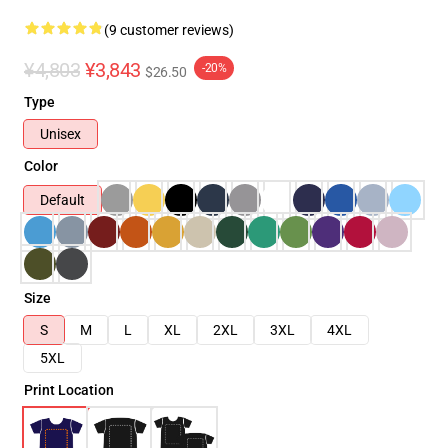
(9 customer reviews)
¥4,803
¥3,843
-20%
$26.50
Type
Unisex
Color
Default
Size
S
M
L
XL
2XL
3XL
4XL
5XL
Print Location