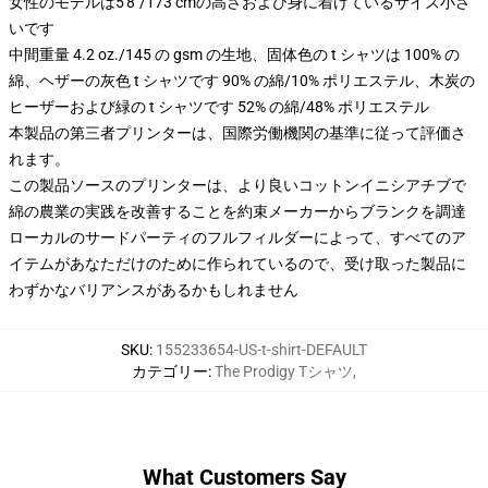
女性のモデルは5'8"/173 cmの高さおよび身に着けているサイズ小さ
いです
中間重量 4.2 oz./145 の gsm の生地、固体色の t シャツは 100% の
綿、ヘザーの灰色 t シャツです 90% の綿/10% ポリエステル、木炭の
ヒーザーおよび緑の t シャツです 52% の綿/48% ポリエステル
本製品の第三者プリンターは、国際労働機関の基準に従って評価さ
れます。
この製品ソースのプリンターは、より良いコットンイニシアチブで
綿の農業の実践を改善することを約束メーカーからブランクを調達
ローカルのサードパーティのフルフィルダーによって、すべてのア
イテムがあなただけのために作られているので、受け取った製品に
わずかなバリアンスがあるかもしれません
SKU
:
155233654-US-t-shirt-DEFAULT
カテゴリー
:
The Prodigy Tシャツ
,
What Customers Say