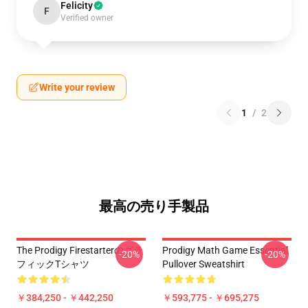
Felicity
F
Verified owner
Write your review
1
/
2
最高の売り手製品
The Prodigy Firestarterのグラ
Prodigy Math Game Essential
-20%
-20%
フィックTシャツ
Pullover Sweatshirt
￥384,250 - ￥442,250
￥593,775 - ￥695,275