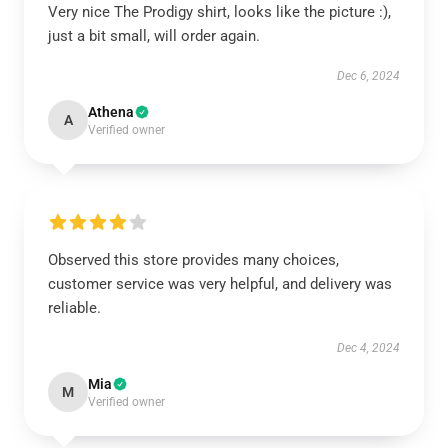
Very nice The Prodigy shirt, looks like the picture :),
just a bit small, will order again.
Dec 6, 2024
Athena
A
Verified owner
Observed this store provides many choices,
customer service was very helpful, and delivery was
reliable.
Dec 4, 2024
Mia
M
Verified owner