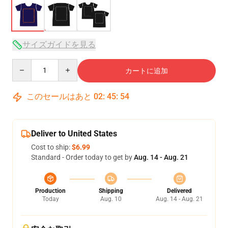
サイズガイドを見る
Quantity
カートに追加
このセールはあと
02
:
45
:
53
Deliver to United States
Cost to ship:
$6.99
Standard - Order today to get by
Aug. 14 - Aug. 21
Production
Shipping
Delivered
Today
Aug. 10
Aug. 14 - Aug. 21