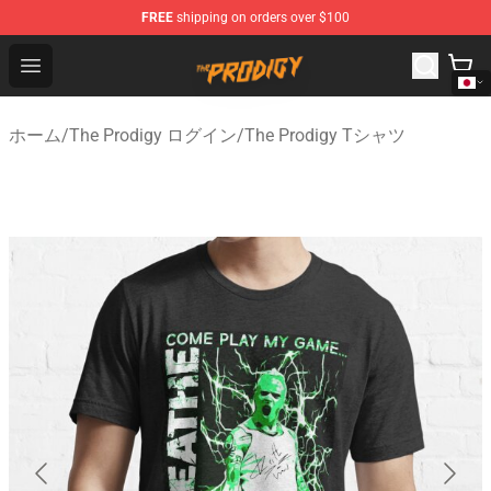
FREE
shipping on orders over $100
The Prodigy Store - Official The Prodigy Merchandise Sh
Open menu
ホーム
/
The Prodigy ログイン
/
The Prodigy Tシャツ