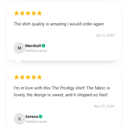
The shirt quality is amazing I would order again
Dec 2, 2024
Marshall
M
Verified owner
I’m in love with this The Prodigy shirt! The fabric is
lovely, the design is sweet, and it shipped so fast!
Nov 27, 2024
Serena
S
Verified owner