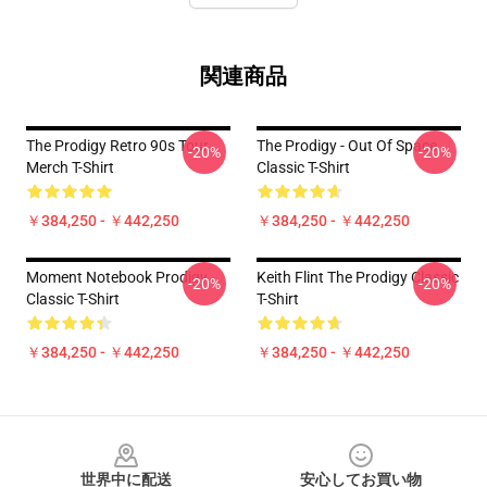
関連商品
The Prodigy Retro 90s Tour
The Prodigy - Out Of Space
-20%
-20%
Merch T-Shirt
Classic T-Shirt
￥384,250 - ￥442,250
￥384,250 - ￥442,250
Moment Notebook Prodigy
Keith Flint The Prodigy Classic
-20%
-20%
Classic T-Shirt
T-Shirt
￥384,250 - ￥442,250
￥384,250 - ￥442,250
Footer
世界中に配送
安心してお買い物