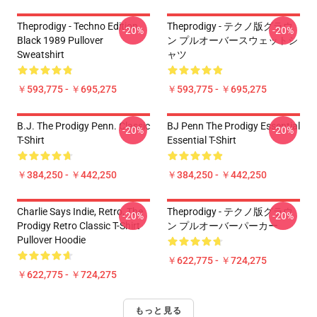
Theprodigy - Techno Edition
Theprodigy - テクノ版グラウ
-20%
-20%
Black 1989 Pullover
ン プルオーバースウェットシ
Sweatshirt
ャツ
￥593,775 - ￥695,275
￥593,775 - ￥695,275
B.J. The Prodigy Penn. Classic
BJ Penn The Prodigy Essential
-20%
-20%
T-Shirt
Essential T-Shirt
￥384,250 - ￥442,250
￥384,250 - ￥442,250
Charlie Says Indie, Retro, The
Theprodigy - テクノ版グラウ
-20%
-20%
Prodigy Retro Classic T-Shirt
ン プルオーバーパーカー
Pullover Hoodie
￥622,775 - ￥724,275
￥622,775 - ￥724,275
もっと見る