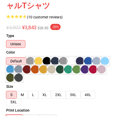
ャルTシャツ
(10 customer reviews)
¥4,803
¥3,843
-20%
$26.50
Type
Unisex
Color
Default
Size
S
M
L
XL
2XL
3XL
4XL
5XL
Print Location