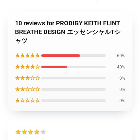
10 reviews for PRODIGY KEITH FLINT
BREATHE DESIGN エッセンシャルTシ
ャツ
★★★★★
60%
★★★★☆
40%
★★★☆☆
0%
★★☆☆☆
0%
★☆☆☆☆
0%