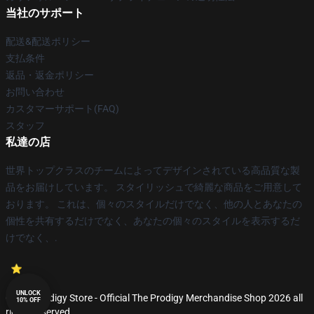
当社のサポート
配送&配送ポリシー
支払条件
返品・返金ポリシー
お問い合わせ
カスタマーサポート(FAQ)
スタッフ
私達の店
世界トップクラスのチームによってデザインされている高品質な製
品をお届けしています。 スタイリッシュで綺麗な商品をご用意して
おります。 これは、個々のスタイルだけでなく、他の人とあなたの
個性を共有するだけでなく、あなたの個々のスタイルを表示するだ
けでなく、.
UNLOCK
© The Prodigy Store - Official The Prodigy Merchandise Shop 2026 all
10% OFF
rights reserved