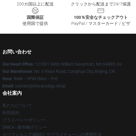
200カ国以上に配送
クリックから配送まで24/7保護
国際保証
100％安全なチェックアウト
使用国で提供
PayPal / マスターカード / ビザ
お問い合わせ
Our Head Office
: 121301 West William Savannah, Mo 64485, Us
Our Warehouse
: No. 6 Ritan Road, Conghua City, Beijing, CN
Hour
: 9AM – 5PM (Mon – Fri)
Email
: contact@the-prodigy.shop
会社案内
私たちについて
利用規約
プライバシーポリシー
DMCA - 著作権ポリシー
カリフォルニアSB657: サプライチェーンの透明性法