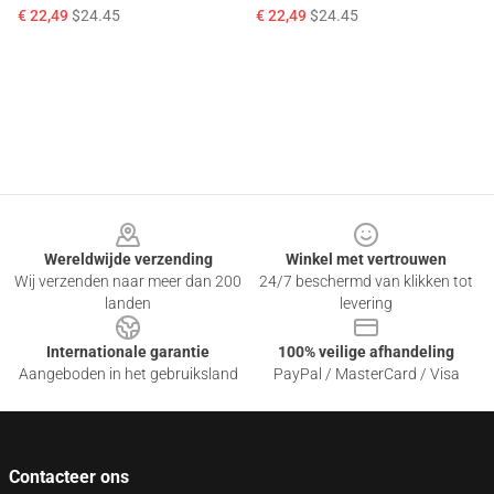
€ 22,49
$24.45
€ 22,49
$24.45
Footer
Wereldwijde verzending
Winkel met vertrouwen
Wij verzenden naar meer dan 200
24/7 beschermd van klikken tot
landen
levering
Internationale garantie
100% veilige afhandeling
Aangeboden in het gebruiksland
PayPal / MasterCard / Visa
Contacteer ons