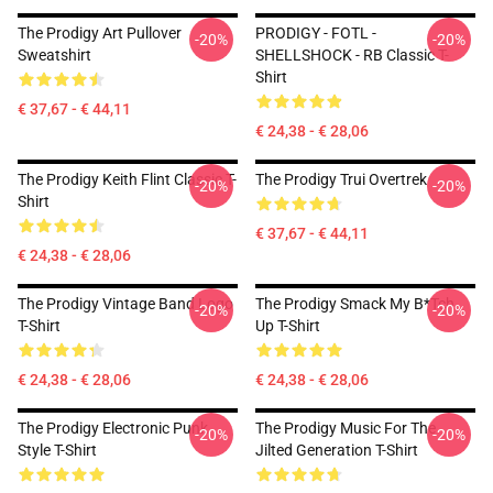
The Prodigy Art Pullover
PRODIGY - FOTL -
-20%
-20%
Sweatshirt
SHELLSHOCK - RB Classic T-
Shirt
€ 37,67 - € 44,11
€ 24,38 - € 28,06
The Prodigy Keith Flint Classic T-
The Prodigy Trui Overtrek
-20%
-20%
Shirt
€ 37,67 - € 44,11
€ 24,38 - € 28,06
The Prodigy Vintage Band Logo
The Prodigy Smack My B*tch
-20%
-20%
T-Shirt
Up T-Shirt
€ 24,38 - € 28,06
€ 24,38 - € 28,06
The Prodigy Electronic Punk
The Prodigy Music For The
-20%
-20%
Style T-Shirt
Jilted Generation T-Shirt