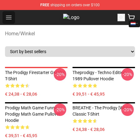
FREE
shipping on orders over $100
Open menu
The Prodigy Store - Official The P
Home
/
Winkel
The Prodigy Firestarter Graphic
Theprodigy - Techno Edition
-20%
-20%
T-Shirt
1989 Pullover Hoodie
€ 24,38 - € 28,06
€ 39,51 - € 45,95
Prodigy Math Game Funny
BREATHE - The Prodigy [White]
-20%
-20%
Prodigy Math Game Pullover
Classic T-Shirt
Hoodie
€ 24,38 - € 28,06
€ 39,51 - € 45,95