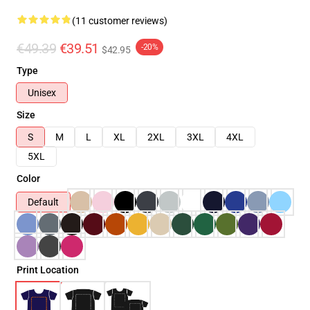
(11 customer reviews)
€49.39
€39.51
-20%
$42.95
Type
Unisex
Size
S
M
L
XL
2XL
3XL
4XL
5XL
Color
Default
Print Location