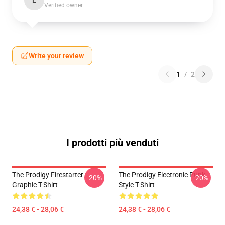
L
Verified owner
Write your review
1
/
2
I prodotti più venduti
The Prodigy Firestarter
The Prodigy Electronic Punk
-20%
-20%
Graphic T-Shirt
Style T-Shirt
24,38 € - 28,06 €
24,38 € - 28,06 €