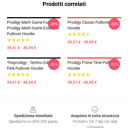
Prodotti correlati
Prodigy Math Game Funny
Prodigy Classic Pullover
-20%
-20%
Prodigy Math Game Essential
Hoodie
Pullover Hoodie
39,51 € - 45,95 €
39,51 € - 45,95 €
Theprodigy - Techno Edition
Prodigy Prime Time Pullover
-20%
-20%
Pink Pullover Hoodie
Hoodie
39,51 € - 45,95 €
39,51 € - 45,95 €
Footer
Spedizione mondiale
Acquista in tutta sicurezza
Spediamo in oltre 200 paesi
Protetto 24/7 dai clic alla
consegna