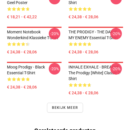
Geel Poster
Shirt
€ 18,21 - € 42,22
€ 24,38 - € 28,06
Moment Notebook
THE PRODIGY - THE DAY IS
-20%
-20%
Wonderkind Klassieke T-Shirt
MY ENEMY Essential T-Shirt
€ 24,38 - € 28,06
€ 24,38 - € 28,06
Moog Prodigy - Black
INHALE EXHALE - BREATHE -
-20%
-20%
Essential T-Shirt
The Prodigy [White] Classic T-
Shirt
€ 24,38 - € 28,06
€ 24,38 - € 28,06
BEKIJK MEER