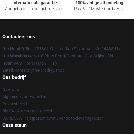
Internationale garantie
100% veilige afhandeling
Aangeboden in het gebruiksland
PayPal / MasterCard / Visa
Contacteer ons
Our Head Office
: 121301 West William Savannah, Mo 64485, Us
Our Warehouse
: No. 6 Ritan Road, Conghua City, Beijing, CN
Hour
: 9AM – 5PM (Mon – Fri)
Email
: contact@the-prodigy.shop
Ons bedrijf
Over ons
Algemene voorwaarden
Privacybeleid
DMCA - Auteursrechtbeleid
CA SB657: Transparantiewet voor de toeleveringsketen
Onze steun