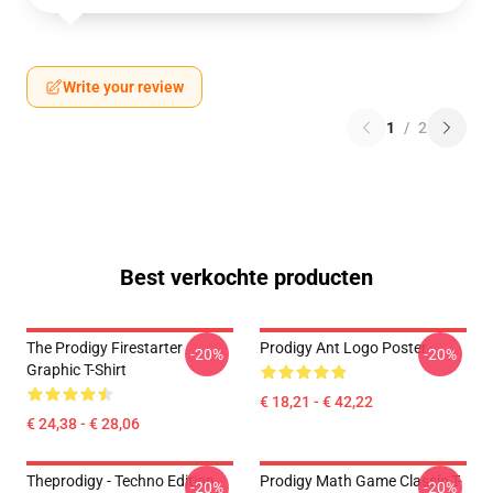
Write your review
1
/
2
Best verkochte producten
The Prodigy Firestarter
Prodigy Ant Logo Poster
-20%
-20%
Graphic T-Shirt
€ 18,21 - € 42,22
€ 24,38 - € 28,06
Theprodigy - Techno Edition
Prodigy Math Game Classic T-
-20%
-20%