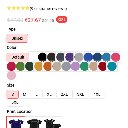
(9 customer reviews)
€47.09
€37.67
-20%
$40.95
Type
Unisex
Color
Default
Size
S
M
L
XL
2XL
3XL
4XL
5XL
Print Location