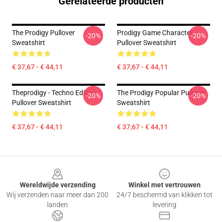
Gerelateerde producten
The Prodigy Pullover
Prodigy Game Character
-20%
-20%
Sweatshirt
Pullover Sweatshirt
€ 37,67 - € 44,11
€ 37,67 - € 44,11
Theprodigy - Techno Edition
The Prodigy Popular Pullover
-20%
-20%
Pullover Sweatshirt
Sweatshirt
€ 37,67 - € 44,11
€ 37,67 - € 44,11
Footer
Wereldwijde verzending
Winkel met vertrouwen
Wij verzenden naar meer dan 200
24/7 beschermd van klikken tot
landen
levering