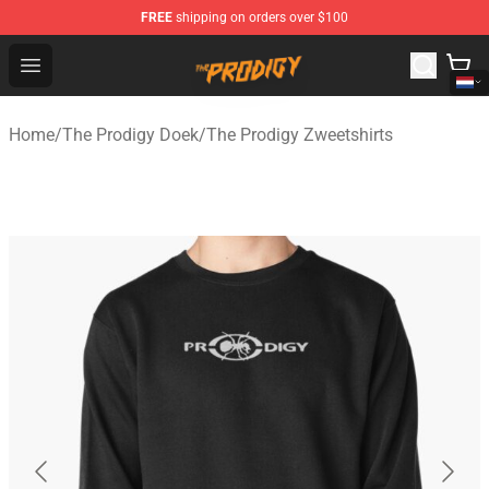
FREE
shipping on orders over $100
The Prodigy Store - Official The Prodigy Merchandise Sh
Open menu
Home
/
The Prodigy Doek
/
The Prodigy Zweetshirts