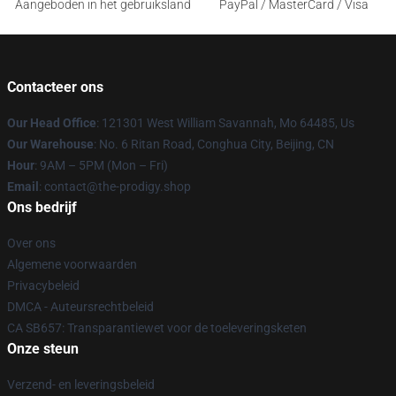
Aangeboden in het gebruiksland
PayPal / MasterCard / Visa
Contacteer ons
Our Head Office
: 121301 West William Savannah, Mo 64485, Us
Our Warehouse
: No. 6 Ritan Road, Conghua City, Beijing, CN
Hour
: 9AM – 5PM (Mon – Fri)
Email
: contact@the-prodigy.shop
Ons bedrijf
Over ons
Algemene voorwaarden
Privacybeleid
DMCA - Auteursrechtbeleid
CA SB657: Transparantiewet voor de toeleveringsketen
Onze steun
Verzend- en leveringsbeleid