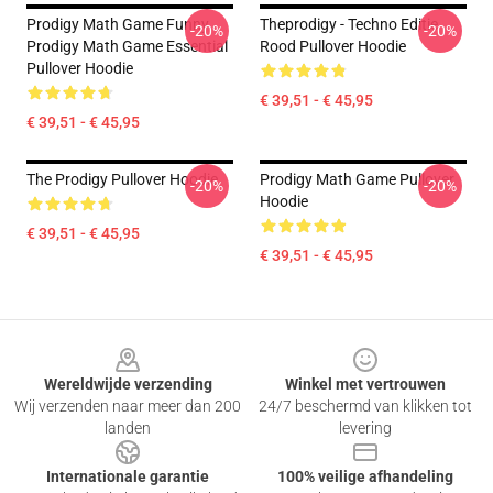
Prodigy Math Game Funny
Theprodigy - Techno Editie
-20%
-20%
Prodigy Math Game Essential
Rood Pullover Hoodie
Pullover Hoodie
€ 39,51 - € 45,95
€ 39,51 - € 45,95
The Prodigy Pullover Hoodie
Prodigy Math Game Pullover
-20%
-20%
Hoodie
€ 39,51 - € 45,95
€ 39,51 - € 45,95
Footer
Wereldwijde verzending
Winkel met vertrouwen
Wij verzenden naar meer dan 200
24/7 beschermd van klikken tot
landen
levering
Internationale garantie
100% veilige afhandeling