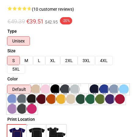
(10 customer reviews)
€49.39
€39.51
-20%
$42.95
Type
Unisex
Size
S
M
L
XL
2XL
3XL
4XL
5XL
Color
Default
Print Location