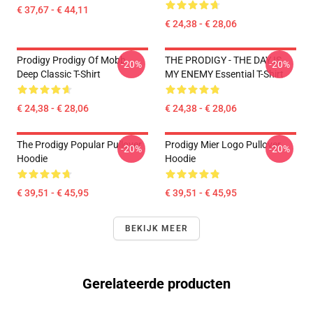
€ 37,67 - € 44,11
€ 24,38 - € 28,06
Prodigy Prodigy Of Mobb
THE PRODIGY - THE DAY IS
-20%
-20%
Deep Classic T-Shirt
MY ENEMY Essential T-Shirt
€ 24,38 - € 28,06
€ 24,38 - € 28,06
The Prodigy Popular Pullover
Prodigy Mier Logo Pullover
-20%
-20%
Hoodie
Hoodie
€ 39,51 - € 45,95
€ 39,51 - € 45,95
BEKIJK MEER
Gerelateerde producten