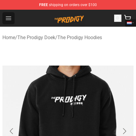
FREE
shipping on orders over $100
The Prodigy Store - Official The Prodigy Merchandise Sh
Open menu
Home
/
The Prodigy Doek
/
The Prodigy Hoodies