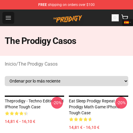
FREE
shipping on orders over $100
The Prodigy Store - Official The Prodigy Merchandise Sh
Open menu
The Prodigy Casos
Inicio
/
The Prodigy Casos
Theprodigy - Techno Edition Red
Eat Sleep Prodigy Repeat
-20%
-20%
IPhone Tough Case
Prodigy Math Game IPhone
Tough Case
14,81 € - 16,10 €
14,81 € - 16,10 €