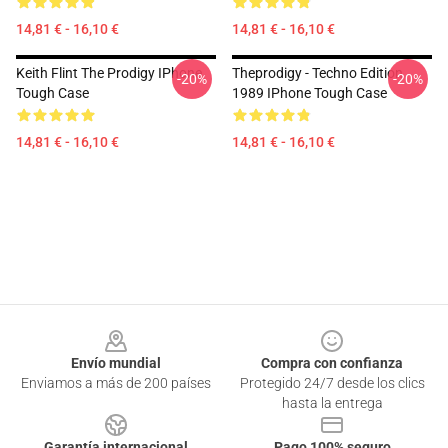
14,81 € - 16,10 €
14,81 € - 16,10 €
Keith Flint The Prodigy IPhone
Theprodigy - Techno Edition
-20%
-20%
Tough Case
1989 IPhone Tough Case
14,81 € - 16,10 €
14,81 € - 16,10 €
Footer
Envío mundial
Compra con confianza
Enviamos a más de 200 países
Protegido 24/7 desde los clics
hasta la entrega
Garantía internacional
Pago 100% seguro