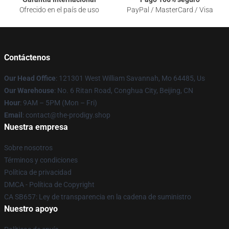
Ofrecido en el país de uso
PayPal / MasterCard / Visa
Contáctenos
Our Head Office
: 121301 West William Savannah, Mo 64485, Us
Our Warehouse
: No. 6 Ritan Road, Conghua City, Beijing, CN
Hour
: 9AM – 5PM (Mon – Fri)
Email
: contact@the-prodigy.shop
Nuestra empresa
Sobre nosotros
Términos y condiciones
Política de privacidad
DMCA - Política de Copyright
CA SB657: Ley de transparencia en la cadena de suministro
Nuestro apoyo