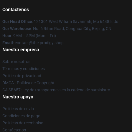
Contáctenos
Our Head Office
: 121301 West William Savannah, Mo 64485, Us
Our Warehouse
: No. 6 Ritan Road, Conghua City, Beijing, CN
Hour
: 9AM – 5PM (Mon – Fri)
Email
: contact@the-prodigy.shop
Nuestra empresa
Sobre nosotros
Términos y condiciones
Política de privacidad
DMCA - Política de Copyright
CA SB657: Ley de transparencia en la cadena de suministro
Nuestro apoyo
Políticas de envío
Condiciones de pago
Políticas de reembolso
Contáctenos