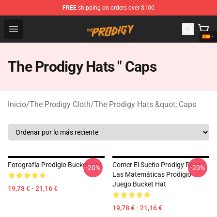
FREE
shipping on orders over $100
The Prodigy Store - Official The Prodigy Merchandise Sh
Open menu
The Prodigy Hats " Caps
Inicio
/
The Prodigy Cloth
/
The Prodigy Hats &quot; Caps
Fotografía Prodigio Bucket Hat
Comer El Sueño Prodigy Repita
-20%
-20%
Las Matemáticas Prodigio
Juego Bucket Hat
19,78 € - 21,16 €
19,78 € - 21,16 €