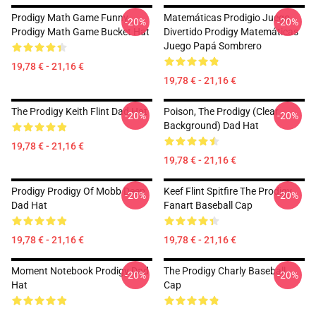
Prodigy Math Game Funny
Matemáticas Prodigio Juego
-20%
-20%
Prodigy Math Game Bucket Hat
Divertido Prodigy Matemáticas
Juego Papá Sombrero
19,78 € - 21,16 €
19,78 € - 21,16 €
The Prodigy Keith Flint Dad Hat
Poison, The Prodigy (clear
-20%
-20%
Background) Dad Hat
19,78 € - 21,16 €
19,78 € - 21,16 €
Prodigy Prodigy Of Mobb Deep
Keef Flint Spitfire The Prodigy
-20%
-20%
Dad Hat
Fanart Baseball Cap
19,78 € - 21,16 €
19,78 € - 21,16 €
Moment Notebook Prodigy Dad
The Prodigy Charly Baseball
-20%
-20%
Hat
Cap