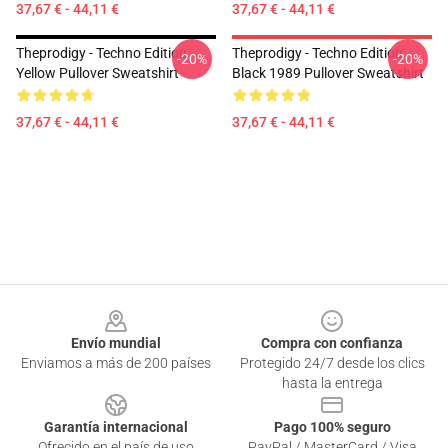
37,67 € - 44,11 €
37,67 € - 44,11 €
Theprodigy - Techno Edition
Theprodigy - Techno Edition
-20%
-20%
Yellow Pullover Sweatshirt
Black 1989 Pullover Sweatshirt
37,67 € - 44,11 €
37,67 € - 44,11 €
Footer
Envío mundial
Compra con confianza
Enviamos a más de 200 países
Protegido 24/7 desde los clics
hasta la entrega
Garantía internacional
Pago 100% seguro
Ofrecido en el país de uso
PayPal / MasterCard / Visa