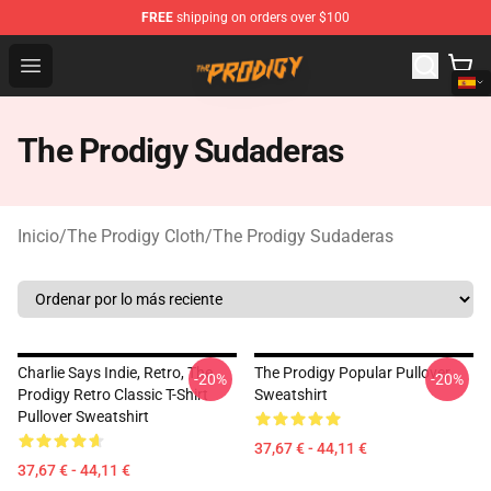
FREE
shipping on orders over $100
The Prodigy Store - Official The Prodigy Merchandise Sh
Open menu
The Prodigy Sudaderas
Inicio
/
The Prodigy Cloth
/
The Prodigy Sudaderas
Charlie Says Indie, Retro, The
The Prodigy Popular Pullover
-20%
-20%
Prodigy Retro Classic T-Shirt
Sweatshirt
Pullover Sweatshirt
37,67 € - 44,11 €
37,67 € - 44,11 €