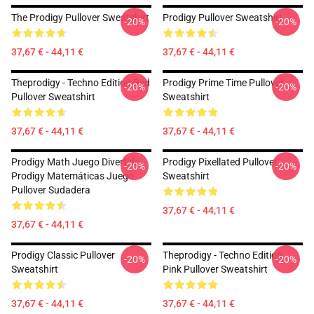
The Prodigy Pullover Sweatshirt
Prodigy Pullover Sweatshirt
-20%
-20%
37,67 € - 44,11 €
37,67 € - 44,11 €
Theprodigy - Techno Edition Red
Prodigy Prime Time Pullover
-20%
-20%
Pullover Sweatshirt
Sweatshirt
37,67 € - 44,11 €
37,67 € - 44,11 €
Prodigy Math Juego Divertido
Prodigy Pixellated Pullover
-20%
-20%
Prodigy Matemáticas Juego
Sweatshirt
Pullover Sudadera
37,67 € - 44,11 €
37,67 € - 44,11 €
Prodigy Classic Pullover
Theprodigy - Techno Edition
-20%
-20%
Sweatshirt
Pink Pullover Sweatshirt
37,67 € - 44,11 €
37,67 € - 44,11 €