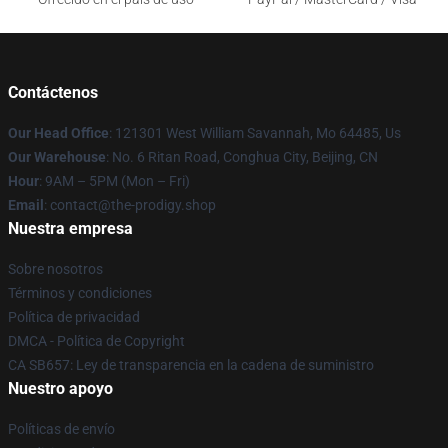
Contáctenos
Our Head Office
: 121301 West William Savannah, Mo 64485, Us
Our Warehouse
: No. 6 Ritan Road, Conghua City, Beijing, CN
Hour
: 9AM – 5PM (Mon – Fri)
Email
: contact@the-prodigy.shop
Nuestra empresa
Sobre nosotros
Términos y condiciones
Política de privacidad
DMCA - Política de Copyright
CA SB657: Ley de transparencia en la cadena de suministro
Nuestro apoyo
Políticas de envío