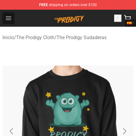
FREE
shipping on orders over $100
The Prodigy Store - Official The Prodigy Merchandise Sh
Open menu
Inicio
/
The Prodigy Cloth
/
The Prodigy Sudaderas