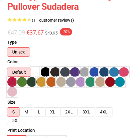
Pullover Sudadera
(11 customer reviews)
€47.09
€37.67
-20%
$40.95
Type
Unisex
Color
Default
Size
S
M
L
XL
2XL
3XL
4XL
5XL
Print Location