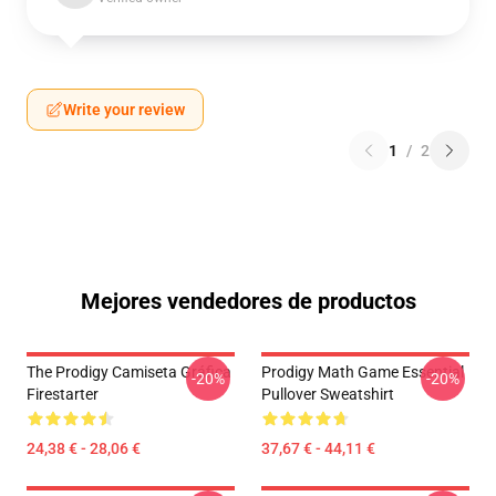
Write your review
1
/
2
Mejores vendedores de productos
The Prodigy Camiseta Gráfica
Prodigy Math Game Essential
-20%
-20%
Firestarter
Pullover Sweatshirt
24,38 € - 28,06 €
37,67 € - 44,11 €