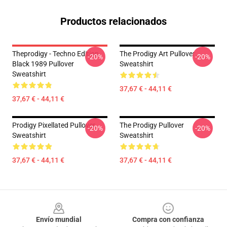
Productos relacionados
Theprodigy - Techno Edition
The Prodigy Art Pullover
-20%
-20%
Black 1989 Pullover
Sweatshirt
Sweatshirt
37,67 € - 44,11 €
37,67 € - 44,11 €
Prodigy Pixellated Pullover
The Prodigy Pullover
-20%
-20%
Sweatshirt
Sweatshirt
37,67 € - 44,11 €
37,67 € - 44,11 €
Footer
Envío mundial
Compra con confianza