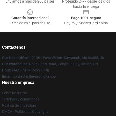
Enviamos a más de 200 países
Protegido 24/7 desde los clics
hasta la entrega
Garantía internacional
Pago 100% seguro
Ofrecido en el país de uso
PayPal / MasterCard / Visa
Contáctenos
Our Head Office
: 121301 West William Savannah, Mo 64485, Us
Our Warehouse
: No. 6 Ritan Road, Conghua City, Beijing, CN
Hour
: 9AM – 5PM (Mon – Fri)
Email
: contact@the-prodigy.shop
Nuestra empresa
Sobre nosotros
Términos y condiciones
Política de privacidad
DMCA - Política de Copyright