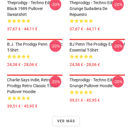
Theprodigy - Techno Edition
Theprodigy - Techno Edición
-20%
-20%
Black 1989 Pullover
Grunge Sudadera De
Sweatshirt
Repuesto
37,67 € - 44,11 €
37,67 € - 44,11 €
B.J. The Prodigy Penn. Classic
BJ Penn The Prodigy Essential
-20%
-20%
T-Shirt
Essential T-Shirt
24,38 € - 28,06 €
24,38 € - 28,06 €
Charlie Says Indie, Retro, The
Theprodigy - Techno Edición
-20%
-20%
Prodigy Retro Classic T-Shirt
Grunge Pullover Hoodie
Pullover Hoodie
39,51 € - 45,95 €
39,51 € - 45,95 €
VER MÁS