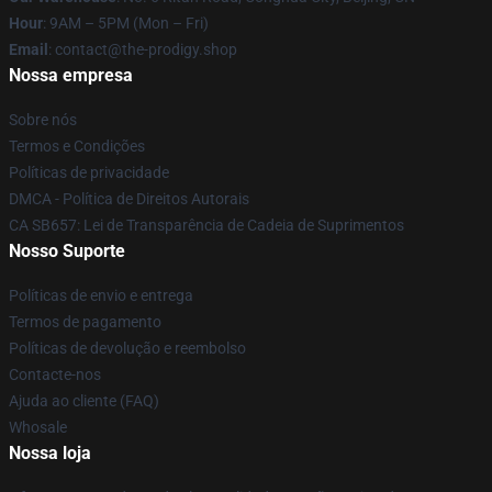
Hour
: 9AM – 5PM (Mon – Fri)
Email
: contact@the-prodigy.shop
Nossa empresa
Sobre nós
Termos e Condições
Políticas de privacidade
DMCA - Política de Direitos Autorais
CA SB657: Lei de Transparência de Cadeia de Suprimentos
Nosso Suporte
Políticas de envio e entrega
Termos de pagamento
Políticas de devolução e reembolso
Contacte-nos
Ajuda ao cliente (FAQ)
Whosale
Nossa loja