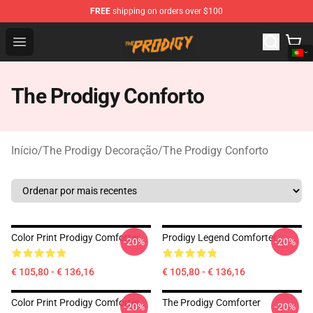
FREE
shipping on orders over $100
The Prodigy Store - Official The Prodigy Merchandise Sh
Open menu
The Prodigy Conforto
Início
/
The Prodigy Decoração
/
The Prodigy Conforto
Сolor Print Prodigy Comforter
Prodigy Legend Comforter
-20%
-20%
€ 105,80 - € 136,16
€ 105,80 - € 136,16
Сolor Print Prodigy Comforter
The Prodigy Comforter
-20%
-20%