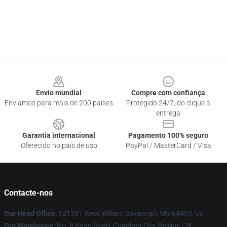
Footer
Envio mundial
Compre com confiança
Enviamos para mais de 200 países
Protegido 24/7, do clique à
entrega
Garantia internacional
Pagamento 100% seguro
Oferecido no país de uso
PayPal / MasterCard / Visa
Contacte-nos
Our Head Office
: 121301 West William Savannah, Mo 64485, Us
Our Warehouse
: No. 6 Ritan Road, Conghua City, Beijing, CN