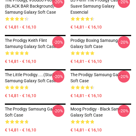
The Prodigy, Voodoo People
BJ Penn The Prodigy Caso
-20%
-20%
(BLACK BAR Background)
Suave Samsung Galaxy
Samsung Galaxy Soft Case
Essencial
€ 14,81 - € 16,10
€ 14,81 - € 16,10
The Prodigy Keith Flint
Prodigy Boxing Samsung
-20%
-20%
Samsung Galaxy Soft Case
Galaxy Soft Case
€ 14,81 - € 16,10
€ 14,81 - € 16,10
The Little Prodigy.....(study)
The Prodigy Samsung Galaxy
-20%
-20%
Samsung Galaxy Soft Case
Soft Case
€ 14,81 - € 16,10
€ 14,81 - € 16,10
The Prodigy Samsung Galaxy
Moog Prodigy - Black Samsung
-20%
-20%
Soft Case
Galaxy Soft Case
€ 14,81 - € 16,10
€ 14,81 - € 16,10