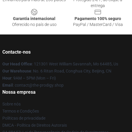
entrega
Garantia internacional
Pagamento 100% seguro
Oferecido no país de uso
PayPal / MasterCard / Visa
Contacte-nos
Our Head Office
: 121301 West William Savannah, Mo 64485, Us
Our Warehouse
: No. 6 Ritan Road, Conghua City, Beijing, CN
Hour
: 9AM – 5PM (Mon – Fri)
Email
: contact@the-prodigy.shop
Nossa empresa
Sobre nós
Termos e Condições
Políticas de privacidade
DMCA - Política de Direitos Autorais