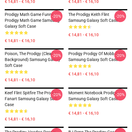
€ 14,81 - € 16,10
€ 14,81 - € 16,10
Prodigy Math Game Funny
The Prodigy Keith Flint
-20%
-20%
Prodigy Math Game Samsung
Samsung Galaxy Soft Case
Galaxy Soft Case
€ 14,81 - € 16,10
€ 14,81 - € 16,10
Poison, The Prodigy (clear
Prodigy Prodigy Of Mobb Deep
-20%
-20%
Background) Samsung Galaxy
Samsung Galaxy Soft Case
Soft Case
€ 14,81 - € 16,10
€ 14,81 - € 16,10
Keef Flint Spitfire The Prodigy
Moment Notebook Prodigy
-20%
-20%
Fanart Samsung Galaxy Soft
Samsung Galaxy Soft Case
Case
€ 14,81 - € 16,10
€ 14,81 - € 16,10