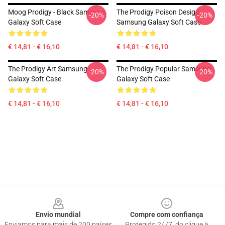
Moog Prodigy - Black Samsung
The Prodigy Poison Design
-20%
-20%
Galaxy Soft Case
Samsung Galaxy Soft Case
€ 14,81 - € 16,10
€ 14,81 - € 16,10
The Prodigy Art Samsung
The Prodigy Popular Samsung
-20%
-20%
Galaxy Soft Case
Galaxy Soft Case
€ 14,81 - € 16,10
€ 14,81 - € 16,10
Footer
Envio mundial
Compre com confiança
Enviamos para mais de 200 países
Protegido 24/7, do clique à