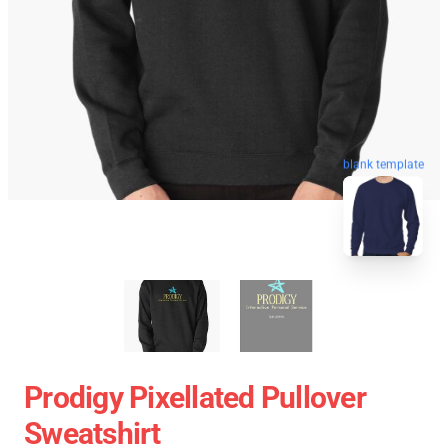
blank template
Prodigy Pixellated Pullover
Sweatshirt