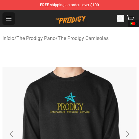
FREE
shipping on orders over $100
The Prodigy Store - Official The Prodigy Merchandise Sh
Open menu
Início
/
The Prodigy Pano
/
The Prodigy Camisolas