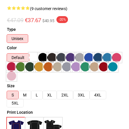
(9 customer reviews)
€47.09
€37.67
-20%
$40.95
Type
Unisex
Color
Default
Size
S
M
L
XL
2XL
3XL
4XL
5XL
Print Location