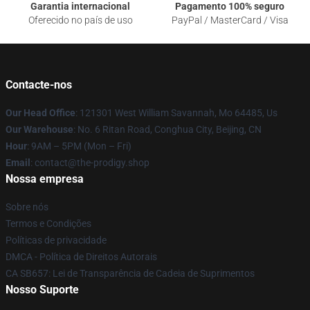
Garantia internacional
Pagamento 100% seguro
Oferecido no país de uso
PayPal / MasterCard / Visa
Contacte-nos
Our Head Office
: 121301 West William Savannah, Mo 64485, Us
Our Warehouse
: No. 6 Ritan Road, Conghua City, Beijing, CN
Hour
: 9AM – 5PM (Mon – Fri)
Email
: contact@the-prodigy.shop
Nossa empresa
Sobre nós
Termos e Condições
Políticas de privacidade
DMCA - Política de Direitos Autorais
CA SB657: Lei de Transparência de Cadeia de Suprimentos
Nosso Suporte