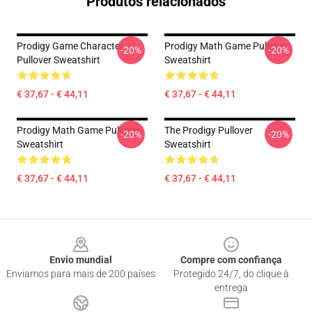
Produtos relacionados
Prodigy Game Character
Prodigy Math Game Pullover
-20%
-20%
Pullover Sweatshirt
Sweatshirt
€ 37,67 - € 44,11
€ 37,67 - € 44,11
Prodigy Math Game Pullover
The Prodigy Pullover
-20%
-20%
Sweatshirt
Sweatshirt
€ 37,67 - € 44,11
€ 37,67 - € 44,11
Footer
Envio mundial
Compre com confiança
Enviamos para mais de 200 países
Protegido 24/7, do clique à
entrega