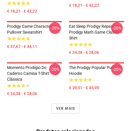
€ 18,21 - € 42,22
€ 18,21 - € 42,22
Prodigy Game Character
Eat Sleep Prodigy Repeat
-20%
-20%
Pullover Sweatshirt
Prodigy Math Game Classic T-
Shirt
€ 37,67 - € 44,11
€ 24,38 - € 28,06
Momento Prodígio Do
The Prodigy Popular Pullover
-20%
-20%
Caderno Camisa T-Shirt
Hoodie
Clássica
€ 39,51 - € 45,95
€ 24,38 - € 28,06
VER MAIS