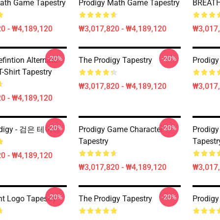
ath Game Tapestry
Prodigy Math Game Tapestry
BREATH
0 - ₩4,189,120
₩3,017,820 - ₩4,189,120
₩3,017,
-20%
-20%
fintion Alternate
The Prodigy Tapestry
Prodigy
T-Shirt Tapestry
₩3,017,820 - ₩4,189,120
₩3,017,
0 - ₩4,189,120
-20%
-20%
odigy - 검은 테이프
Prodigy Game Character
Prodigy
Tapestry
Tapestr
0 - ₩4,189,120
₩3,017,820 - ₩4,189,120
₩3,017,
-20%
-20%
nt Logo Tapestry
The Prodigy Tapestry
Prodigy