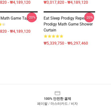
820 - ₩4,189,120
₩3,017,820 - ₩4,189,120
-20%
-20%
 Math Game Tapestry
Eat Sleep Prodigy Repeat
Prodigy Math Game Shower
Curtain
820 - ₩4,189,120
₩5,339,750 - ₩6,297,460
100% 안전한 결제
페이팔 / 마스터카드 / 비자