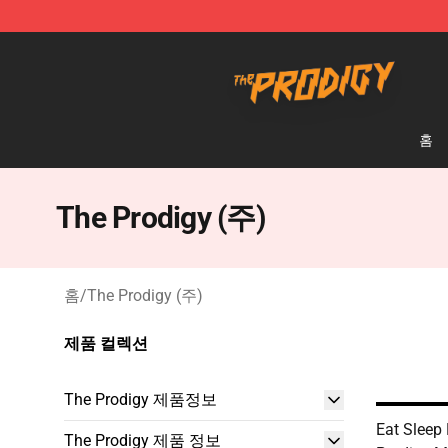
The Prodigy Store - Official The Prodigy Merchandise 
홈
The Prodigy (주)
홈
/
The Prodigy (주)
제품 컬렉션
The Prodigy 제품정보
Eat Sleep
The Prodigy 제품 정보