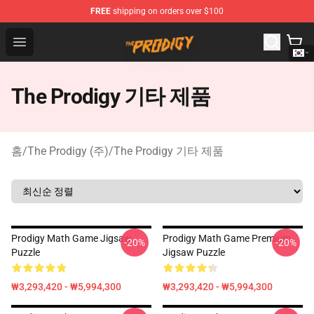
FREE
shipping on orders over $100
The Prodigy Store - Official The Prodigy Merchandise Sh
Open menu
The Prodigy 기타 제품
홈
/
The Prodigy (주)
/
The Prodigy 기타 제품
Prodigy Math Game Jigsaw
Prodigy Math Game Premium
-20%
-20%
Puzzle
Jigsaw Puzzle
₩3,293,420 - ₩5,994,300
₩3,293,420 - ₩5,994,300