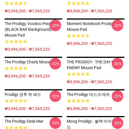
₩3,996,200 - ₩7,565,220
₩3,996,200 - ₩7,565,220
The Prodigy, Voodoo People
Moment Notebook Prodigy
-20%
-20%
(BLACK BAR Background)
Mouse Pad
Mouse Pad
₩3,996,200 - ₩7,565,220
₩3,996,200 - ₩7,565,220
The Prodigy Charly Mouse Pad
THE PRODIGY - THE DAY IS MY
-20%
-20%
ENEMY Mouse Pad
₩3,996,200 - ₩7,565,220
₩3,996,200 - ₩7,565,220
Prodigy 권투 쥐 패드
The Prodigy 데스크 매트
-20%
-20%
₩3,996,200 - ₩7,565,220
₩3,996,200 - ₩7,565,220
The Prodigy Desk Mat
Moog Prodigy - 블랙 마우스 패
-20%
-20%
드