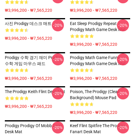
₩3,996,200 - ₩7,565,220
₩3,996,200 - ₩7,565,220
사진 Prodigy 데스크 매트
Eat Sleep Prodigy Repeat
-20%
-20%
Prodigy Math Game Desk Mat
₩3,996,200 - ₩7,565,220
₩3,996,200 - ₩7,565,220
Prodigy 수학 경기 재미 Prodigy
Prodigy Math Game Funny
-20%
-20%
수학 게임 마우스 패드
Prodigy Math Game Desk Mat
₩3,996,200 - ₩7,565,220
₩3,996,200 - ₩7,565,220
The Prodigy Keith Flint Desk Mat
Poison, The Prodigy (clear
-20%
-20%
Background) Mouse Pad
₩3,996,200 - ₩7,565,220
₩3,996,200 - ₩7,565,220
Prodigy Prodigy Of Mobb Deep
Keef Flint Spitfire The Prodigy
-20%
-20%
Desk Mat
Fanart Desk Mat