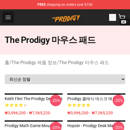
FREE
shipping on orders over $100
The Prodigy Store - Official The Prodigy Merchandise Sh
Open menu
The Prodigy 마우스 패드
홈
/
The Prodigy 제품 정보
/
The Prodigy 마우스 패드
Keith Flint The Prodigy Desk Mat
Prodigy 클래식 데스크 매트
-20%
-20%
₩3,996,200 - ₩7,565,220
₩3,996,200 - ₩7,565,220
Prodigy Math Game Mouse Pad
Hopsin - Prodigy Desk Mat
-20%
-20%