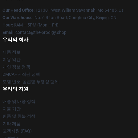
Our Head Office
: 121301 West William Savannah, Mo 64485, Us
Our Warehouse
: No. 6 Ritan Road, Conghua City, Beijing, CN
Hour
: 9AM – 5PM (Mon – Fri)
Email
: contact@the-prodigy.shop
우리의 회사
제품 정보
이용 약관
개인 정보 정책
DMCA - 저작권 정책
모델 번호: 공급망 투명성 행위
우리의 지원
배송 및 배송 정책
지불 기간
반품 및 환불 정책
기타 제품
고객지원 (FAQ)