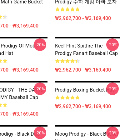
y Math Game Bucket
Prodigy 수학 게임 아빠 모자
₩2,962,700 - ₩3,169,400
700 - ₩3,169,400
-20%
-20%
 Prodigy Of Mobb
Keef Flint Spitfire The
ad Hat
Prodigy Fanart Baseball Cap
700 - ₩3,169,400
₩2,962,700 - ₩3,169,400
-20%
-20%
ODIGY - THE DAY IS
Prodigy Boxing Bucket Hat
MY Baseball Cap
₩2,962,700 - ₩3,169,400
700 - ₩3,169,400
-20%
-20%
odigy - Black Dad
Moog Prodigy - Black Bucket