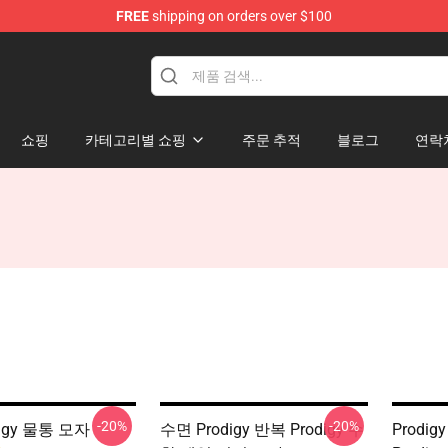
FREE
shipping on orders over $100
Shop
쇼핑
카테고리별 쇼핑
주문 추적
블로그
연락
-20%
-20%
igy 물통 모자
수면 Prodigy 반복 Prodigy 수
Prodig