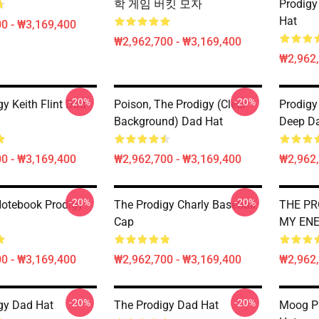
학 게임 버킷 모자
Prodig
Hat
0 - ₩3,169,400
₩2,962,700 - ₩3,169,400
₩2,962,
-20%
-20%
y Keith Flint Dad
Poison, The Prodigy (clear
Prodigy
Background) Dad Hat
Deep D
0 - ₩3,169,400
₩2,962,700 - ₩3,169,400
₩2,962,
-20%
-20%
otebook Prodigy
The Prodigy Charly Baseball
THE PR
Cap
MY ENE
0 - ₩3,169,400
₩2,962,700 - ₩3,169,400
₩2,962,
-20%
-20%
gy Dad Hat
The Prodigy Dad Hat
Moog Pr