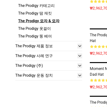
The Prodigy 카테고리
₩2,962,70
The Prodigy 땀 재킷
The Prodigy 모자 & 모자
The Prodigy 옷걸이
The Prodig
The Prodigy 뚱 베어
Hat
The Prodigy 제품 정보
₩2,962,70
The Prodigy 사례 연구
The Prodigy (주)
Moment N
Dad Hat
The Prodigy 운동 장치
₩2,962,70
The Prodi